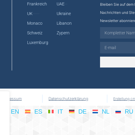
Frankreich
UAE
Bleiben Sie auf dem
Nachrichten und Ste
UK
Ukraine
Newsletter abonnier
Monaco
Libanon
Schweiz
Zypern
Luxemburg
Impressum
Datenschutzerklärung
Erstellung c
EN
ES
IT
DE
NL
RU