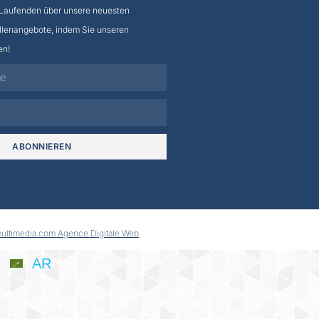
 Laufenden über unsere neuesten
llenangebote, indem Sie unseren
en!
ABONNIEREN
multimedia.com Agence Digitale Web
AR