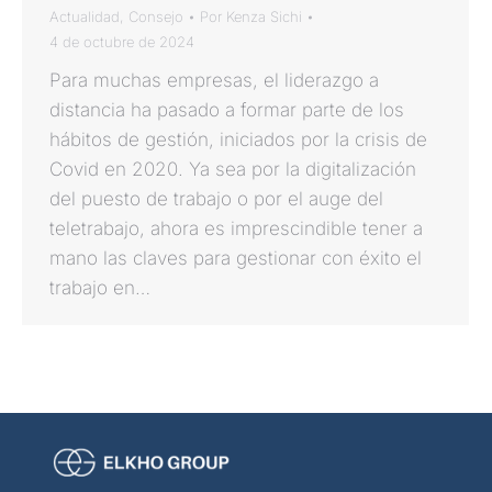
Actualidad
,
Consejo
Por
Kenza Sichi
4 de octubre de 2024
Para muchas empresas, el liderazgo a
distancia ha pasado a formar parte de los
hábitos de gestión, iniciados por la crisis de
Covid en 2020. Ya sea por la digitalización
del puesto de trabajo o por el auge del
teletrabajo, ahora es imprescindible tener a
mano las claves para gestionar con éxito el
trabajo en…