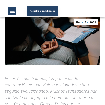
Portal De Candidatos
Ene
5
2023
En los últimos tiempos, los procesos de
contratación se han visto cuestionados y han
seguido evolucionando. Muchos reclutadores han
cambiado su enfoque a la hora de contratar a un
posible empleado. Otros criterios que se