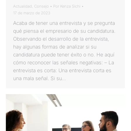
Actualidad
,
Consejo
Por
Kenza Sichi
17 de marzo de 2023
Acaba de tener una entrevista y se pregunta
qué piensa el empresario de su candidatura.
Observando el desarrollo de la entrevista,
hay algunas formas de analizar si su
candidatura puede tener éxito o no. He aquí
cómo reconocer las señales negativas: – La
entrevista es corta: Una entrevista corta es
una mala señal. Si su…