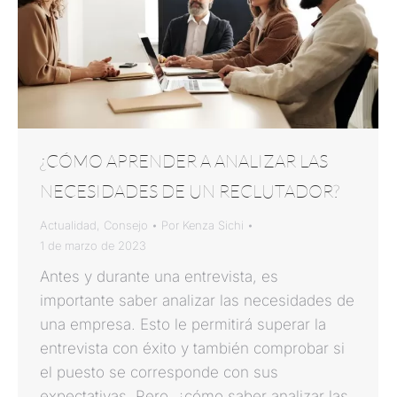
¿CÓMO APRENDER A ANALIZAR LAS
NECESIDADES DE UN RECLUTADOR?
Actualidad
,
Consejo
Por
Kenza Sichi
1 de marzo de 2023
Antes y durante una entrevista, es
importante saber analizar las necesidades de
una empresa. Esto le permitirá superar la
entrevista con éxito y también comprobar si
el puesto se corresponde con sus
expectativas. Pero, ¿cómo saber analizar las