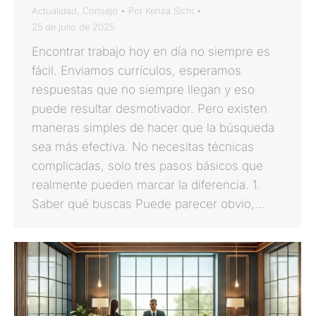
Actualidad
,
Consejo
Por
Kenza Sichi
25 de julio de 2025
Encontrar trabajo hoy en día no siempre es
fácil. Enviamos currículos, esperamos
respuestas que no siempre llegan y eso
puede resultar desmotivador. Pero existen
maneras simples de hacer que la búsqueda
sea más efectiva. No necesitas técnicas
complicadas, solo tres pasos básicos que
realmente pueden marcar la diferencia. 1.
Saber qué buscas Puede parecer obvio,…