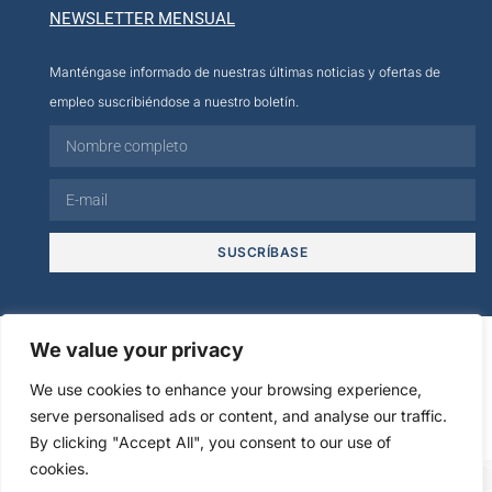
NEWSLETTER MENSUAL
Manténgase informado de nuestras últimas noticias y ofertas de
empleo suscribiéndose a nuestro boletín.
SUSCRÍBASE
© 2026
We value your privacy
We use cookies to enhance your browsing experience,
Creación cmultimedia.com
serve personalised ads or content, and analyse our traffic.
Aviso jurídico
Politica de Privacidad
Agence Digitale Web
By clicking "Accept All", you consent to our use of
cookies.
FR
EN
ES
IT
DE