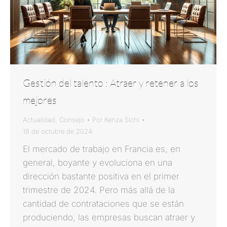
Gestión del talento : Atraer y retener a los
mejores
Actualidad
,
Consejo
Por
Kenza Sichi
18 de octubre de 2024
El mercado de trabajo en Francia es, en
general, boyante y evoluciona en una
dirección bastante positiva en el primer
trimestre de 2024. Pero más allá de la
cantidad de contrataciones que se están
produciendo, las empresas buscan atraer y