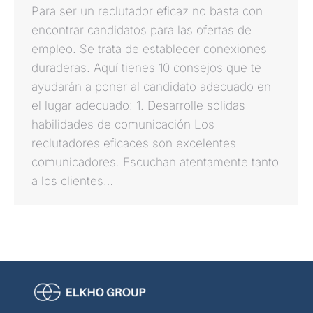
Para ser un reclutador eficaz no basta con
encontrar candidatos para las ofertas de
empleo. Se trata de establecer conexiones
duraderas. Aquí tienes 10 consejos que te
ayudarán a poner al candidato adecuado en
el lugar adecuado: 1. Desarrolle sólidas
habilidades de comunicación Los
reclutadores eficaces son excelentes
comunicadores. Escuchan atentamente tanto
a los clientes…