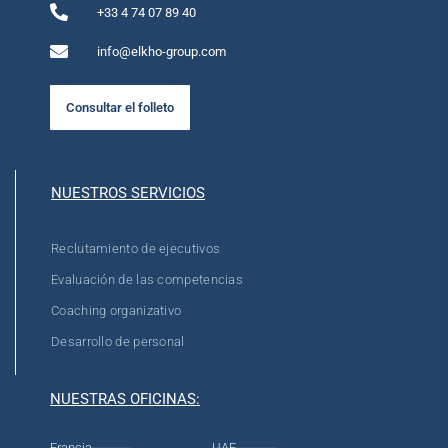
+33 4 74 07 89 40
info@elkho-group.com
Consultar el folleto
NUESTROS SERVICIOS
Reclutamiento de ejecutivos
Evaluación de las competencias
Coaching organizativo
Desarrollo de personal
NUESTRAS OFICINAS:
Francia
UAE