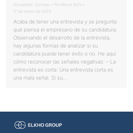
Actualidad
,
Consejo
Por
Kenza Sichi
17 de marzo de 2023
Acaba de tener una entrevista y se pregunta
qué piensa el empresario de su candidatura.
Observando el desarrollo de la entrevista,
hay algunas formas de analizar si su
candidatura puede tener éxito o no. He aquí
cómo reconocer las señales negativas: – La
entrevista es corta: Una entrevista corta es
una mala señal. Si su…