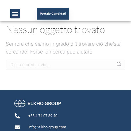
Portale Candidati
Nessun oggetto trovato
Sembra che siamo in grado di’t trovare ciò che’stai
cercando. Forse la ricerca può aiutare.
+33 4 74 07 89 40
info@elkho-group.com