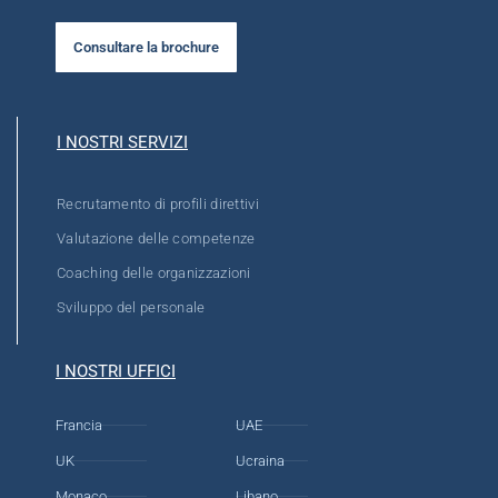
Consultare la brochure
I NOSTRI SERVIZI
Recrutamento di profili direttivi
Valutazione delle competenze
Coaching delle organizzazioni
Sviluppo del personale
I NOSTRI UFFICI
Francia
UAE
UK
Ucraina
Monaco
Libano