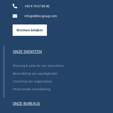
+33 4 74 07 89 40
info@elkho-group.com
Brochure bekijken
ONZE DIENSTEN
Werving & selectie van executives
Beoordeling van vaardigheden
Coaching van organisaties
Persoonlijke ontwikkeling
ONZE BUREAUS