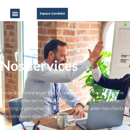
Espace Candidat
Nos services​
Au-delà de notre expertise en recrutement, nous proposons
également des services d’évaluation de performance et de
coaching organisationnel et personnel pour aider nos clients à
atteindre leurs objectifs professionnels.