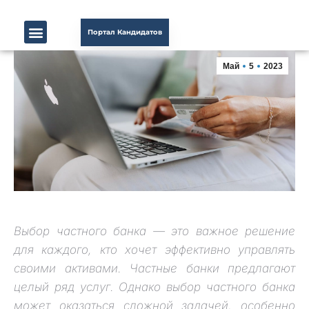
Портал Кандидатов
Май
5
2023
Выбор частного банка — это важное решение
для каждого, кто хочет эффективно управлять
своими активами. Частные банки предлагают
целый ряд услуг. Однако выбор частного банка
может оказаться сложной задачей, особенно