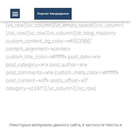
Портал Кандидатов
[vc_row][vc_column][vc_empty_space][/vc_column]
[/vc_row][vc_row][vc_column][dt_blog_masonry
custom_content_bg_color=»#003366″
content_alignment=»center»
custom_title_color=»#ffffff» post_date=»n»
post_category=»n» post_author=»n»
post_comments=»n» custom_meta_color=»#ffffff»
post_content=»off» posts_offset=»0″
category=»2261″][/vc_column][/vc_row]
Некоторые материалы данного сайта, в частности тексты и