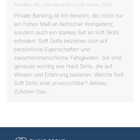
Aktuelles
,
Rat
Von
Kenza Sichi
24 January 2025
Private Banking ist ein Bereich, der nicht nur
ein hohes Maß an fachlicher Kompetenz,
sondern auch ein starkes Set an Soft Skills
erfordert. Soft Skills beziehen sich auf
persönliche Eigenschaften und
zwischenmenschliche Fähigkeiten. Sie sind
genauso wichtig wie Hard Skills, die auf
Wissen und Erfahrung basieren. Welche fünf
Soft Skills sind unverzichtbar? Aktives
Zuhören Das…