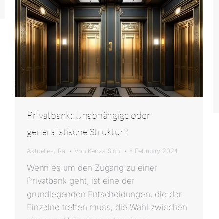
Privatbank: Unabhängige oder
generalistische Struktur?
Aktuelles
,
Rat
Von
Kenza Sichi
8 February 2024
Wenn es um den Zugang zu einer
Privatbank geht, ist eine der
grundlegenden Entscheidungen, die der
Einzelne treffen muss, die Wahl zwischen