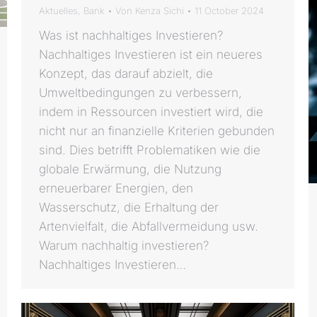
Aktuelles
,
Bank
Von
Kenza Sichi
11 October 2024
Was ist nachhaltiges Investieren?
Nachhaltiges Investieren ist ein neueres
Konzept, das darauf abzielt, die
Umweltbedingungen zu verbessern,
indem in Ressourcen investiert wird, die
nicht nur an finanzielle Kriterien gebunden
sind. Dies betrifft Problematiken wie die
globale Erwärmung, die Nutzung
erneuerbarer Energien, den
Wasserschutz, die Erhaltung der
Artenvielfalt, die Abfallvermeidung usw.
Warum nachhaltig investieren?
Nachhaltiges Investieren…