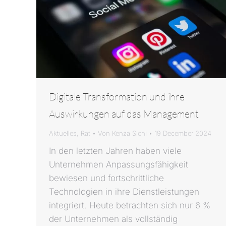
Digitale Transformation und ihre
Auswirkungen auf das Management
Aktuelles
,
Rat
Von
Kenza Sichi
19 December 2024
In den letzten Jahren haben viele
Unternehmen Anpassungsfähigkeit
bewiesen und fortschrittliche
Technologien in ihre Dienstleistungen
integriert. Heute betrachten sich nur 6 %
der Unternehmen als vollständig