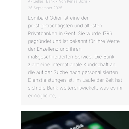
Aktuelles
,
Bank
Von
Kenza Sichi
26 September 2025
Lombard Odier ist eine der
prestigeträchtigsten und ältesten
Privatbanken in Genf. Sie wurde 1796
gegründet und ist bekannt für ihre Werte
der Exzellenz und ihren
maßgeschneiderten Service. Die Bank
zieht eine internationale Kundschaft an,
die auf der Suche nach personalisierten
Dienstleistungen ist. Im Laufe der Zeit hat
sich die Bank weiterentwickelt, was es ihr
ermöglichte,…