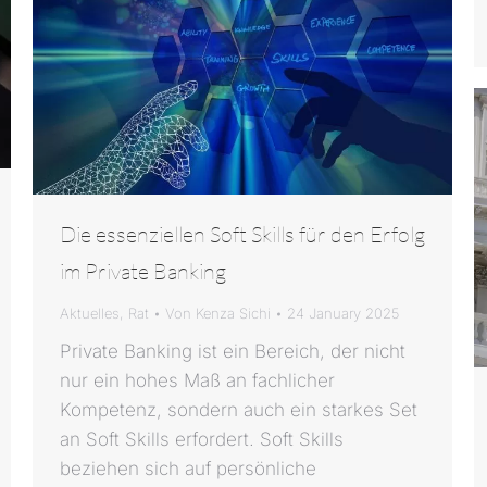
Die essenziellen Soft Skills für den Erfolg
im Private Banking
Aktuelles
,
Rat
Von
Kenza Sichi
24 January 2025
Private Banking ist ein Bereich, der nicht
nur ein hohes Maß an fachlicher
Kompetenz, sondern auch ein starkes Set
an Soft Skills erfordert. Soft Skills
beziehen sich auf persönliche