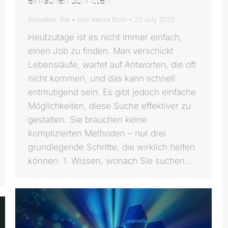
Aktuelles
,
Rat
Von
Kenza Sichi
25 July 2025
Heutzutage ist es nicht immer einfach,
einen Job zu finden. Man verschickt
Lebensläufe, wartet auf Antworten, die oft
nicht kommen, und das kann schnell
entmutigend sein. Es gibt jedoch einfache
Möglichkeiten, diese Suche effektiver zu
gestalten. Sie brauchen keine
komplizierten Methoden – nur drei
grundlegende Schritte, die wirklich helfen
können. 1. Wissen, wonach Sie suchen…