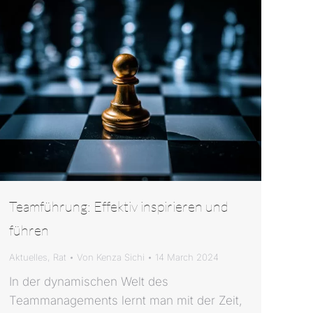
Teamführung: Effektiv inspirieren und
führen
Aktuelles
,
Rat
Von
Kenza Sichi
14 March 2024
In der dynamischen Welt des
Teammanagements lernt man mit der Zeit,