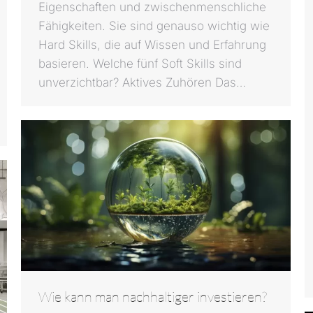
Eigenschaften und zwischenmenschliche
Fähigkeiten. Sie sind genauso wichtig wie
Hard Skills, die auf Wissen und Erfahrung
basieren. Welche fünf Soft Skills sind
unverzichtbar? Aktives Zuhören Das…
Wie kann man nachhaltiger investieren?