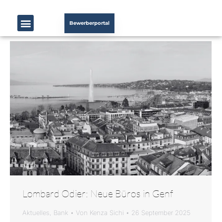
Bewerberportal
Lombard Odier: Neue Büros in Genf
Aktuelles
,
Bank
Von
Kenza Sichi
26 September 2025