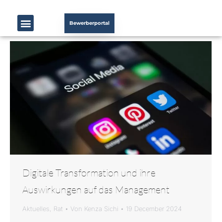
Bewerberportal
Digitale Transformation und ihre
Auswirkungen auf das Management
Aktuelles
,
Rat
Von
Kenza Sichi
19 December 2024