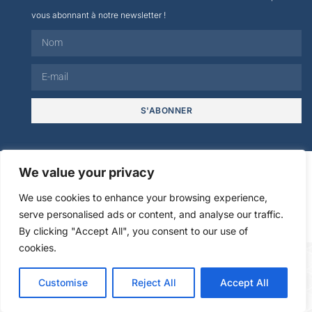
vous abonnant à notre newsletter !
S'ABONNER
© 2026
We value your privacy
We use cookies to enhance your browsing experience,
Mentions
Politique de
serve personalised ads or content, and analyse our traffic.
légales
confidentialité
By clicking "Accept All", you consent to our use of
cookies.
FR
EN
ES
IT
DE
NL
RU
AR
Customise
Reject All
Accept All