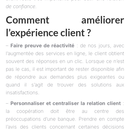
de confiance.
Comment améliorer
l’expérience client ?
–
Faire preuve de réactivité
: de nos jours, avec
l’augmentée des services en ligne, le client obtient
souvent des réponses en un clic. Lorsque ce n’est
pas le cas, il est important de rester disponible afin
de répondre aux demandes plus exigeantes ou
quand il s’agit de trouver des solutions aux
insatisfactions.
–
Personnaliser et centraliser la relation client
:
la coopération doit être au centre des
préoccupations d’une banque. Prendre en compte
l’avis des clients concernant certaines décisions