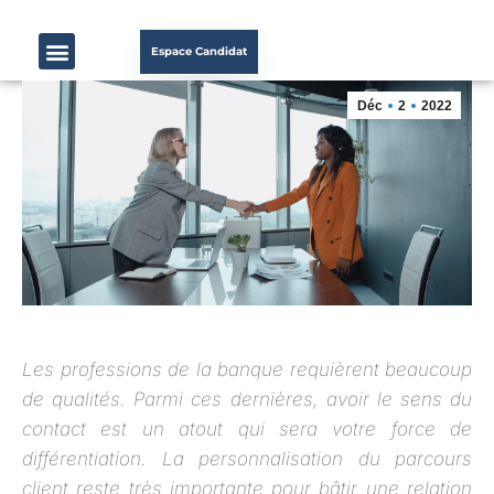
Espace Candidat
Déc
2
2022
Les professions de la banque requièrent beaucoup
de qualités. Parmi ces dernières, avoir le sens du
contact est un atout qui sera votre force de
différentiation. La personnalisation du parcours
client reste très importante pour bâtir une relation