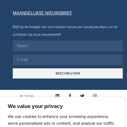
MAANDELIJKSE NIEUWSBRIEF
Blijf op de hoogte van ons laatste nieuws en vacatures door u in te
schrijven op onze nieuwsbrief!
INSCHRIJVEN
© 2026
We value your privacy
Realisatie
We use cookies to enhance your browsing experience,
Wettelijke
Privacy Policy
cmultimedia.com Agence
serve personalised ads or content, and analyse our traffic.
vermeldingen