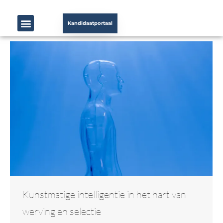
Kandidaatportaal
Kunstmatige intelligentie in het hart van
werving en selectie