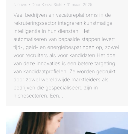
Nieuws
Door
Kenza Sichi
31 maart 2025
Veel bedrijven en vacatureplatforms in de
rekruteringssector integreren kunstmatige
intelligentie in hun diensten. Het
automatiseren van bepaalde stappen levert
tijd-, geld- en energiebesparingen op, zowel
voor recruiters als voor kandidaten.Het doel
van deze innovaties is een betere targeting
van kandidaatprofielen. Ze worden gebruikt
door zowel wereldwijde marktleiders als
bedrijven die gespecialiseerd zijn in
nichesectoren. Een…