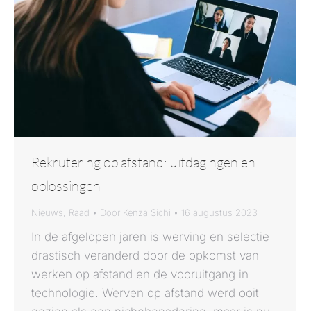
Rekrutering op afstand: uitdagingen en
oplossingen
Nieuws
,
Raad
Door
Kenza Sichi
16 augustus 2023
In de afgelopen jaren is werving en selectie
drastisch veranderd door de opkomst van
werken op afstand en de vooruitgang in
technologie. Werven op afstand werd ooit