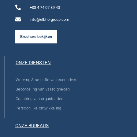
+33 4 74 07 89 40
info@elkho-group.com
Brochure bekijken
ONZE DIENSTEN
Werving & selectie van executives
Beoordeling van vaardigheden
Coaching van organisaties
Persoonlijke ontwikkeling
ONZE BUREAUS