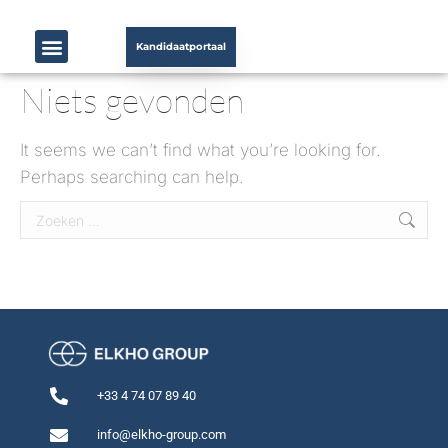
Kandidaatportaal
Niets gevonden
It seems we can’t find what you’re looking for.
Perhaps searching can help.
+33 4 74 07 89 40
info@elkho-group.com