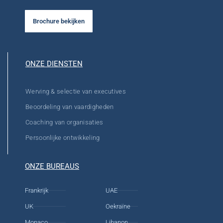
Brochure bekijken
ONZE DIENSTEN
Werving & selectie van executives
Beoordeling van vaardigheden
Coaching van organisaties
Persoonlijke ontwikkeling
ONZE BUREAUS
Frankrijk
UAE
UK
Oekraïne
Monaco
Libanon