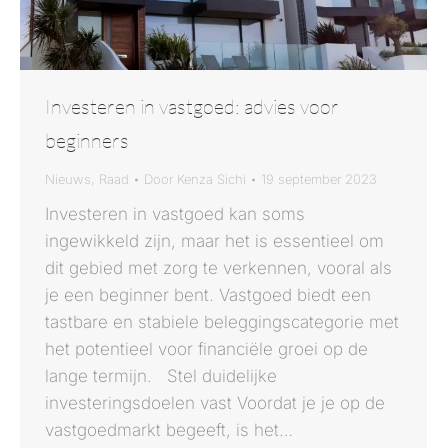
Investeren in vastgoed: advies voor
beginners
Nieuws
,
Raad
Door
Kenza Sichi
19 september 2023
Investeren in vastgoed kan soms
ingewikkeld zijn, maar het is essentieel om
dit gebied met zorg te verkennen, vooral als
je een beginner bent. Vastgoed biedt een
tastbare en stabiele beleggingscategorie met
het potentieel voor financiële groei op de
lange termijn. Stel duidelijke
investeringsdoelen vast Voordat je je op de
vastgoedmarkt begeeft, is het…