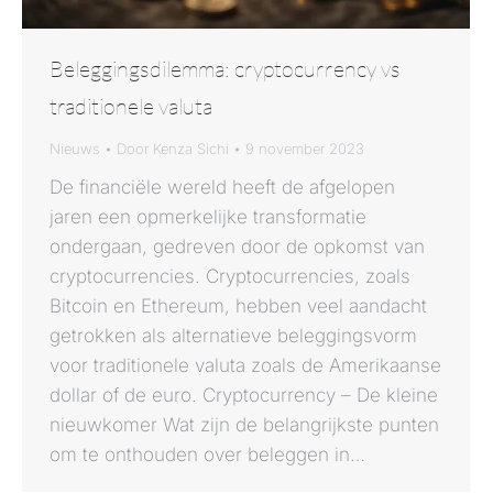
Beleggingsdilemma: cryptocurrency vs
traditionele valuta
Nieuws
Door
Kenza Sichi
9 november 2023
De financiële wereld heeft de afgelopen
jaren een opmerkelijke transformatie
ondergaan, gedreven door de opkomst van
cryptocurrencies. Cryptocurrencies, zoals
Bitcoin en Ethereum, hebben veel aandacht
getrokken als alternatieve beleggingsvorm
voor traditionele valuta zoals de Amerikaanse
dollar of de euro. Cryptocurrency – De kleine
nieuwkomer Wat zijn de belangrijkste punten
om te onthouden over beleggen in…