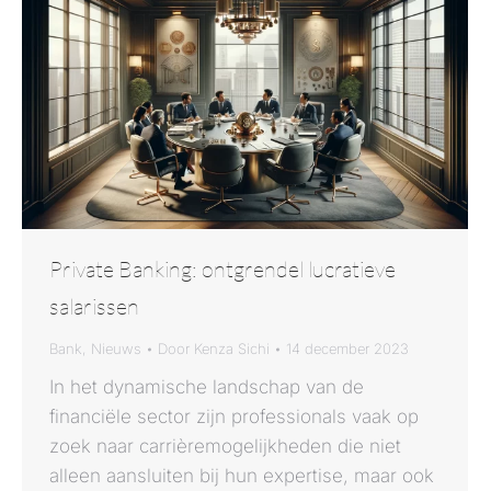
Private Banking: ontgrendel lucratieve
salarissen
Bank
,
Nieuws
Door
Kenza Sichi
14 december 2023
In het dynamische landschap van de
financiële sector zijn professionals vaak op
zoek naar carrièremogelijkheden die niet
alleen aansluiten bij hun expertise, maar ook