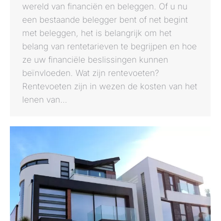
wereld van financiën en beleggen. Of u nu
een bestaande belegger bent of net begint
met beleggen, het is belangrijk om het
belang van rentetarieven te begrijpen en hoe
ze uw financiële beslissingen kunnen
beïnvloeden. Wat zijn rentevoeten?
Rentevoeten zijn in wezen de kosten van het
lenen van…