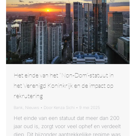
Het einde van het “Non-Dom”-statuut in
het Verenigd Koninkrijk en de impact op
rekrutering
Bank
,
Nieuws
Door
Kenza Sichi
9 mei 2025
Het einde van een statuut dat meer dan 200
jaar oud is, zorgt voor veel ophef en verdeelt
diep. Dit bijzonder aantrekkelijke regime was