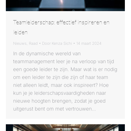
Teamleiderschap: effectief inspireren en
leiden
Nieuws
,
Raad
Door
Kenza Sichi
14 maart 2024
In de dynamische wereld van
teammanagement leer je na verloop van tijd
een goede leider te zijn. Maar wat is er nodig
om een leider te zijn die zijn of haar team
niet alleen leidt, maar ook inspireert? Hoe
kun je je leiderschapsvaardigheden naar
nieuwe hoogten brengen, zodat je goed
uitgerust bent om met vertrouwen…