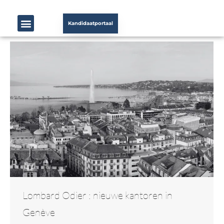
Kandidaatportaal
Lombard Odier : nieuwe kantoren in
Genève