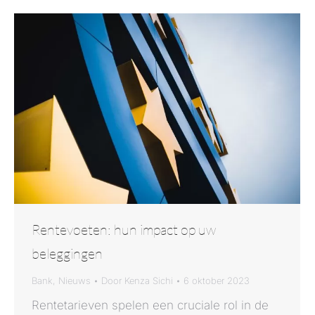
Rentevoeten: hun impact op uw
beleggingen
Bank
,
Nieuws
Door
Kenza Sichi
6 oktober 2023
Rentetarieven spelen een cruciale rol in de