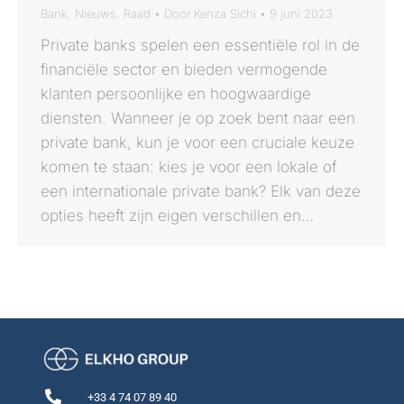
Bank
,
Nieuws
,
Raad
Door
Kenza Sichi
9 juni 2023
Private banks spelen een essentiële rol in de
financiële sector en bieden vermogende
klanten persoonlijke en hoogwaardige
diensten. Wanneer je op zoek bent naar een
private bank, kun je voor een cruciale keuze
komen te staan: kies je voor een lokale of
een internationale private bank? Elk van deze
opties heeft zijn eigen verschillen en…
+33 4 74 07 89 40