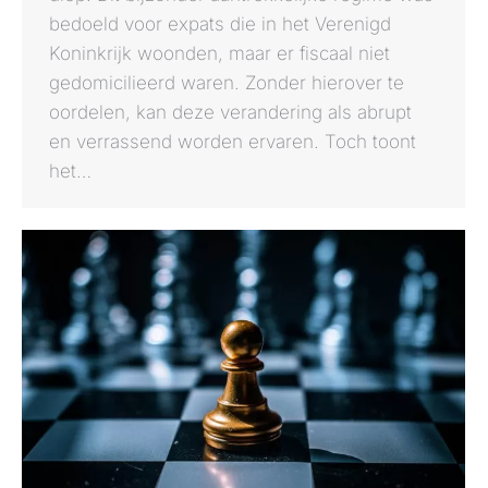
bedoeld voor expats die in het Verenigd
Koninkrijk woonden, maar er fiscaal niet
gedomicilieerd waren. Zonder hierover te
oordelen, kan deze verandering als abrupt
en verrassend worden ervaren. Toch toont
het…