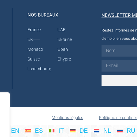
NOS BUREAUX
NEWSLETTER M
France
UAE
Restez informés de no
d’emploi en vous abo
UK
Ukraine
Monaco
Liban
Suisse
Chypre
Luxembourg
Mentions légales
Politique de confiden
EN
ES
IT
DE
NL
RU