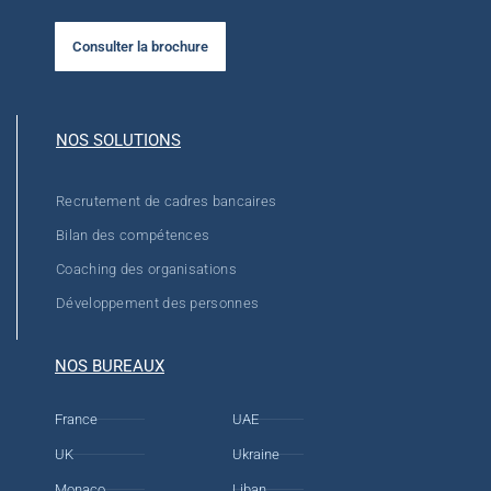
Consulter la brochure
NOS SOLUTIONS
Recrutement de cadres bancaires
Bilan des compétences
Coaching des organisations
Développement des personnes
NOS BUREAUX
France
UAE
UK
Ukraine
Monaco
Liban