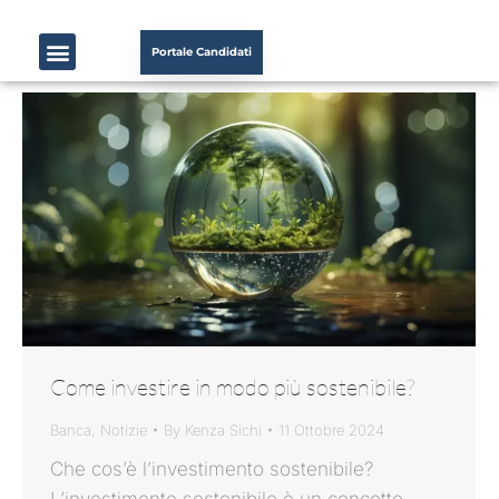
Portale Candidati
Come investire in modo più sostenibile?
Banca
,
Notizie
By
Kenza Sichi
11 Ottobre 2024
Che cos’è l’investimento sostenibile?
L’investimento sostenibile è un concetto