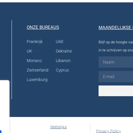
ONZE BUREAUS
MAANDELIJKSE 
Frankrijk
UAE
Blijf op de hoogte v
in te schrijven op on
UK
Oekraïne
Monaco
Libanon
Zwitserland
Cyprus
Luxemburg
Wettelijke
Privacy Policy