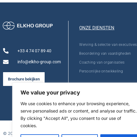
ONZE DIENSTEN
Werving & selectie van executives
+33 4 74 07 89 40
Beoordeling van vaardigheden
info@elkho-group.com
Coaching van organisaties
Persoonlijke ontwikkeling
Brochure bekijken
We value your privacy
We use cookies to enhance your browsing experience,
serve personalised ads or content, and analyse our traffic.
By clicking "Accept All", you consent to our use of
cookies.
© 2026