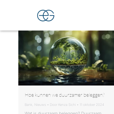
Hoe kunnen we duurzamer beleggen?
Bank
,
Nieuws
Door
Kenza Sichi
11 oktober 2024
Wat is duurzaam beleggen? Duurzaam