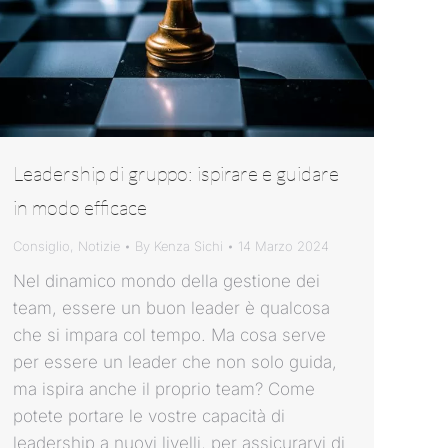
Leadership di gruppo: ispirare e guidare
in modo efficace
Consiglio
,
Notizie
By
Kenza Sichi
14 Marzo 2024
Nel dinamico mondo della gestione dei
team, essere un buon leader è qualcosa
che si impara col tempo. Ma cosa serve
per essere un leader che non solo guida,
ma ispira anche il proprio team? Come
potete portare le vostre capacità di
leadership a nuovi livelli, per assicurarvi di