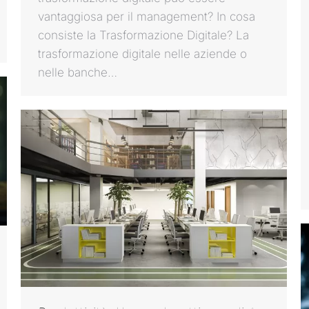
vantaggiosa per il management? In cosa
consiste la Trasformazione Digitale? La
trasformazione digitale nelle aziende o
nelle banche…