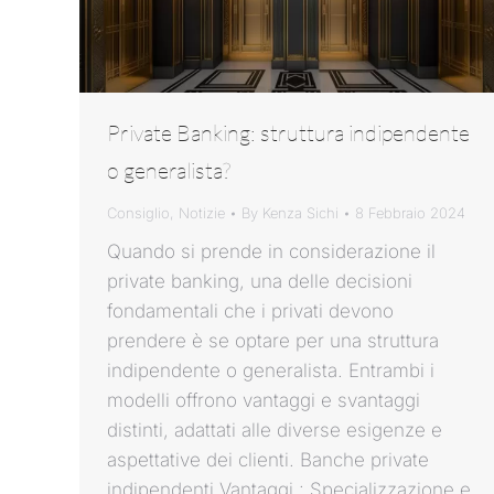
Private Banking: struttura indipendente
o generalista?
Consiglio
,
Notizie
By
Kenza Sichi
8 Febbraio 2024
Quando si prende in considerazione il
private banking, una delle decisioni
fondamentali che i privati devono
prendere è se optare per una struttura
indipendente o generalista. Entrambi i
modelli offrono vantaggi e svantaggi
distinti, adattati alle diverse esigenze e
aspettative dei clienti. Banche private
indipendenti Vantaggi : Specializzazione e