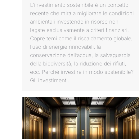
L’investimento sostenibile è un concetto
recente che mira a migliorare le condizioni
ambientali investendo in risorse non
legate esclusivamente a criteri finanziari.
Copre temi come il riscaldamento globale,
l’uso di energie rinnovabili, la
conservazione dell’acqua, la salvaguardia
della biodiversità, la riduzione dei rifiuti,
ecc. Perché investire in modo sostenibile?
Gli investimenti…