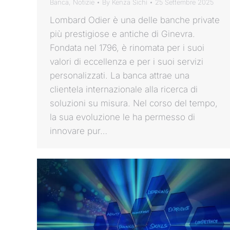
Banca
,
Notizie
By
Kenza Sichi
25 Settembre 2025
Lombard Odier è una delle banche private
più prestigiose e antiche di Ginevra.
Fondata nel 1796, è rinomata per i suoi
valori di eccellenza e per i suoi servizi
personalizzati. La banca attrae una
clientela internazionale alla ricerca di
soluzioni su misura. Nel corso del tempo,
la sua evoluzione le ha permesso di
innovare pur…