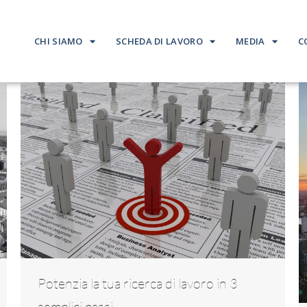
CHI SIAMO
SCHEDA DI LAVORO
MEDIA
C
Potenzia la tua ricerca di lavoro in 3
semplici passi