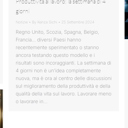
Produttività al lavoro: la settimana di 4
giorni
Notizie
By
Kenza Sichi
25 Settembre 2024
Regno Unito, Scozia, Spagna, Belgio,
Francia… diversi Paesi hanno
recentemente sperimentato o stanno
ancora testando questo modello e i
risultati sono incoraggianti. La settimana di
4 giorni non è un’idea completamente
nuova, ma è ora al centro delle discussioni
sul miglioramento della produttività e della
qualità della vita sul lavoro. Lavorare meno
o lavorare in…