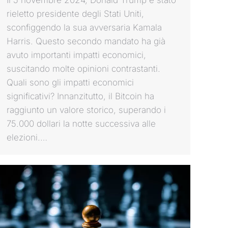
Il 5 novembre 2024, Donald Trump è stato
rieletto presidente degli Stati Uniti,
sconfiggendo la sua avversaria Kamala
Harris. Questo secondo mandato ha già
avuto importanti impatti economici,
suscitando molte opinioni contrastanti.
Quali sono gli impatti economici
significativi? Innanzitutto, il Bitcoin ha
raggiunto un valore storico, superando i
75.000 dollari la notte successiva alle
elezioni.…