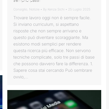
Consiglio
,
Notizie
By
Kenza Sichi
25 Luglio 2025
Trovare lavoro oggi non è sempre facile.
Si inviano curriculum, si aspettano
risposte che non sempre arrivano e
questo può diventare scoraggiante. Ma
esistono modi semplici per rendere
questa ricerca più efficace. Non servono
tecniche complicate, solo tre passi di base
che possono davvero fare la differenza. 1.
Sapere cosa stai cercando Può sembrare
ovvio,…