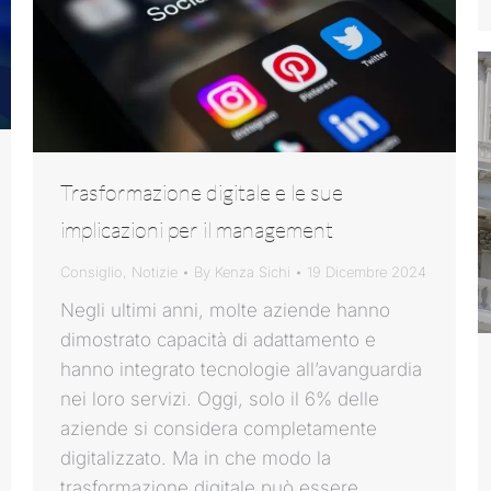
Trasformazione digitale e le sue
implicazioni per il management
Consiglio
,
Notizie
By
Kenza Sichi
19 Dicembre 2024
Negli ultimi anni, molte aziende hanno
dimostrato capacità di adattamento e
hanno integrato tecnologie all’avanguardia
nei loro servizi. Oggi, solo il 6% delle
aziende si considera completamente
digitalizzato. Ma in che modo la
trasformazione digitale può essere