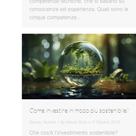
competenze tecniche, che si basano su
conoscenze ed esperienza. Quali sono le
cinque competenze…
Come investire in modo più sostenibile?
Banca
,
Notizie
By
Kenza Sichi
11 Ottobre 2024
Che cos’è l’investimento sostenibile?