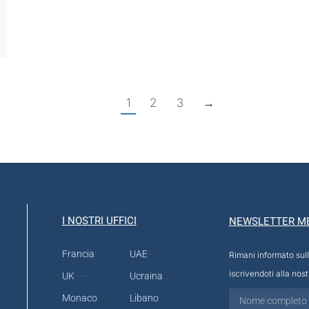
1
2
3
→
I NOSTRI UFFICI
NEWSLETTER M
Francia
UAE
Rimani informato sull
iscrivendoti alla nos
UK
Ucraina
Monaco
Libano