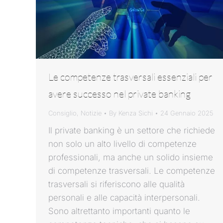
Le competenze trasversali essenziali per
avere successo nel private banking
Consiglio
,
Notizie
By
Kenza Sichi
24 Gennaio 2025
Il private banking è un settore che richiede
non solo un alto livello di competenze
professionali, ma anche un solido insieme
di competenze trasversali. Le competenze
trasversali si riferiscono alle qualità
personali e alle capacità interpersonali.
Sono altrettanto importanti quanto le