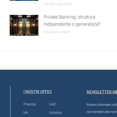
24 Gennaio 2025
Private Banking: struttura
indipendente o generalista?
8 Febbraio 2024
I NOSTRI UFFICI
NEWSLETTER M
Francia
UAE
Rimani informato sull
iscrivendoti alla nos
UK
Ucraina