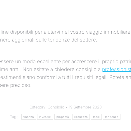
nline disponibili per aiutarvi nel vostro viaggio immobiliare
nere aggiornati sulle tendenze del settore.
essere un modo eccellente per accrescere il proprio patri
rime armi. Non esitate a chiedere consiglio a
professionist
vestimenti siano conformi a tutti i requisiti legali. Potet
ssere prezioso.
Category:
Consiglio
19 Settembre 2023
Tags:
finanza
investire
proprietà
ricchezza
tassi
tendenze