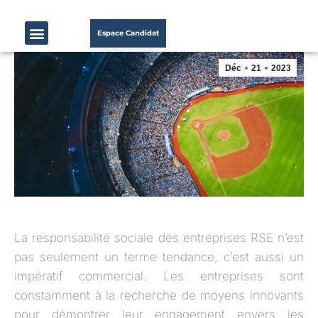
Espace Candidat
Déc
21
2023
La responsabilité sociale des entreprises RSE n’est
pas seulement un terme tendance, c’est aussi un
impératif commercial. Les entreprises sont
constamment à la recherche de moyens innovants
pour démontrer leur engagement envers les