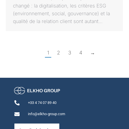
changé : la digitalisation, les critères ESG
(environnement, social, gouvernance) et la
qualité de la relation client sont autant…
1
2
3
4
→
+33 4 74 07 89 40
info@elkho-group.com