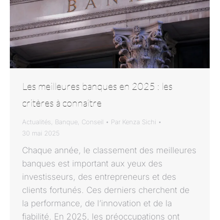
Les meilleures banques en 2025 : les
critères à connaître
Actualités
,
Banque
,
Conseil
Par
Kenza Sichi
30 mai 2025
Chaque année, le classement des meilleures
banques est important aux yeux des
investisseurs, des entrepreneurs et des
clients fortunés. Ces derniers cherchent de
la performance, de l’innovation et de la
fiabilité. En 2025, les préoccupations ont