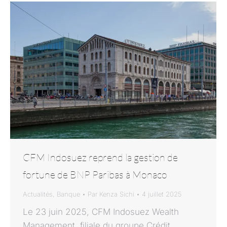
CFM Indosuez reprend la gestion de
fortune de BNP Paribas à Monaco
Actualités
,
Banque
Par
Kenza Sichi
4 juillet 2025
Le 23 juin 2025, CFM Indosuez Wealth
Management, filiale du groupe Crédit