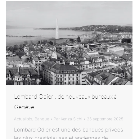
Lombard Odier : de nouveaux bureaux à
Genève
Actualités
,
Banque
Par
Kenza Sichi
25 septembre 2025
Lombard Odier est une des banques privées
les plus prestigieuses et anciennes de