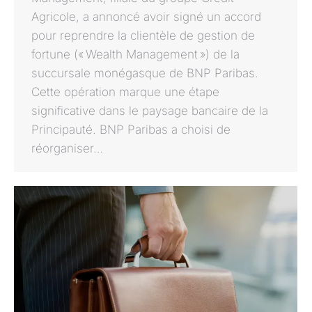
Agricole, a annoncé avoir signé un accord
pour reprendre la clientèle de gestion de
fortune (« Wealth Management ») de la
succursale monégasque de BNP Paribas.
Cette opération marque une étape
significative dans le paysage bancaire de la
Principauté. BNP Paribas a choisi de
réorganiser…