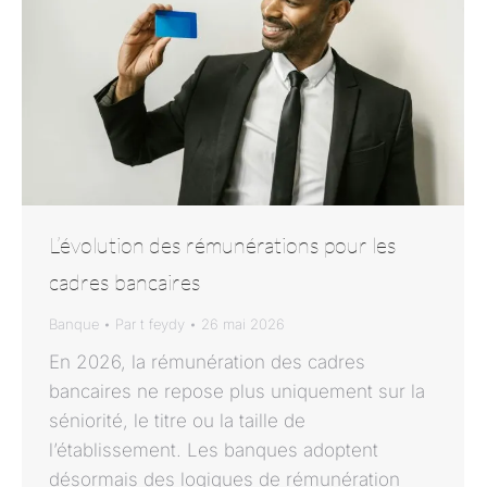
L’évolution des rémunérations pour les
cadres bancaires
Banque
Par
t feydy
26 mai 2026
En 2026, la rémunération des cadres
bancaires ne repose plus uniquement sur la
séniorité, le titre ou la taille de
l’établissement. Les banques adoptent
désormais des logiques de rémunération