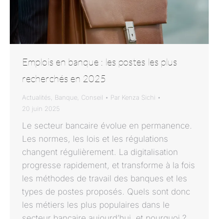
Emplois en banque : les postes les plus
recherchés en 2025
Actualités
,
Banque
,
Conseil
Par
Kenza Sichi
20 juin 2025
Le secteur bancaire évolue en permanence.
Les normes, les lois et les régulations
changent régulièrement. La digitalisation
progresse rapidement, et transforme à la fois
les méthodes de travail des banques et les
types de postes proposés. Quels sont donc
les métiers les plus populaires dans le
secteur bancaire aujourd’hui, et pourquoi ?