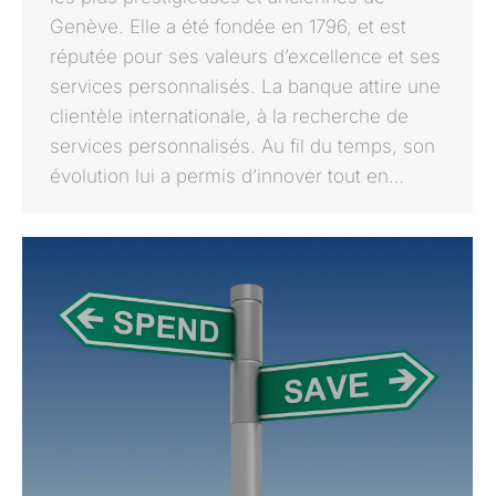
Genève. Elle a été fondée en 1796, et est
réputée pour ses valeurs d’excellence et ses
services personnalisés. La banque attire une
clientèle internationale, à la recherche de
services personnalisés. Au fil du temps, son
évolution lui a permis d’innover tout en…