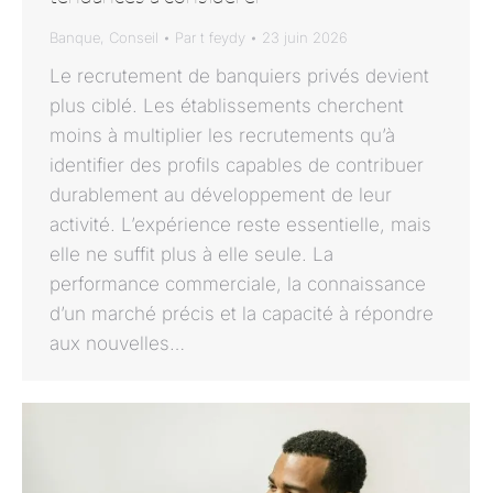
Banque
,
Conseil
Par
t feydy
23 juin 2026
Le recrutement de banquiers privés devient
plus ciblé. Les établissements cherchent
moins à multiplier les recrutements qu’à
identifier des profils capables de contribuer
durablement au développement de leur
activité. L’expérience reste essentielle, mais
elle ne suffit plus à elle seule. La
performance commerciale, la connaissance
d’un marché précis et la capacité à répondre
aux nouvelles…