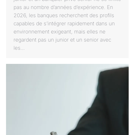
pas au nombre d’années d’expérience. En
2026, les banques recherchent des profils
capables de s’intégrer rapidement dans un
environnement exigeant, mais elles ne
regardent pas un junior et un senior avec
les…