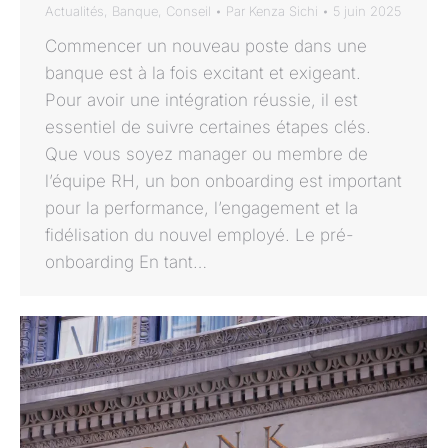
Actualités
,
Banque
,
Conseil
Par
Kenza Sichi
5 juin 2025
Commencer un nouveau poste dans une
banque est à la fois excitant et exigeant.
Pour avoir une intégration réussie, il est
essentiel de suivre certaines étapes clés.
Que vous soyez manager ou membre de
l’équipe RH, un bon onboarding est important
pour la performance, l’engagement et la
fidélisation du nouvel employé. Le pré-
onboarding En tant…