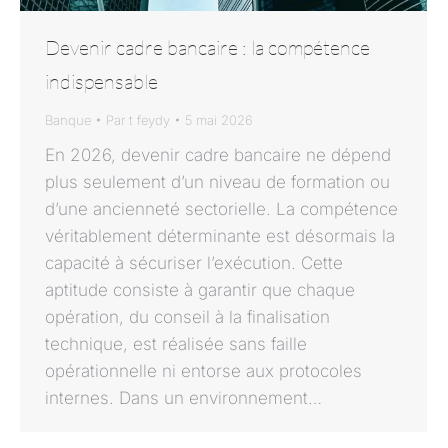
Devenir cadre bancaire : la compétence
indispensable
Banque
Par
t feydy
5 mai 2026
En 2026, devenir cadre bancaire ne dépend
plus seulement d’un niveau de formation ou
d’une ancienneté sectorielle. La compétence
véritablement déterminante est désormais la
capacité à sécuriser l’exécution. Cette
aptitude consiste à garantir que chaque
opération, du conseil à la finalisation
technique, est réalisée sans faille
opérationnelle ni entorse aux protocoles
internes. Dans un environnement…