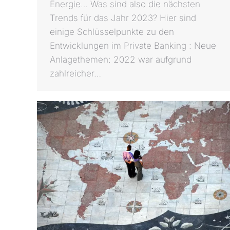
Energie… Was sind also die nächsten
Trends für das Jahr 2023? Hier sind
einige Schlüsselpunkte zu den
Entwicklungen im Private Banking : Neue
Anlagethemen: 2022 war aufgrund
zahlreicher…