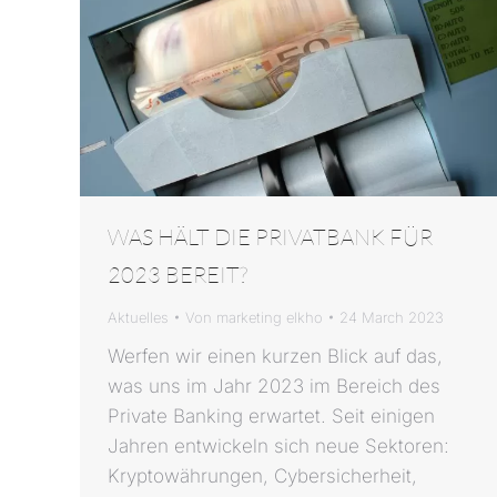
WAS HÄLT DIE PRIVATBANK FÜR
2023 BEREIT?
Aktuelles
Von
marketing elkho
24 March 2023
Werfen wir einen kurzen Blick auf das,
was uns im Jahr 2023 im Bereich des
Private Banking erwartet. Seit einigen
Jahren entwickeln sich neue Sektoren:
Kryptowährungen, Cybersicherheit,