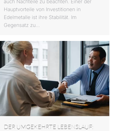
auch Nachteile zu beachten. Einer der
Hauptvorteile von Investitionen in
Edelmetalle ist ihre Stabilität. Im
Gegensatz zu…
DER UMGEKEHRTE LEBENSLAUF: