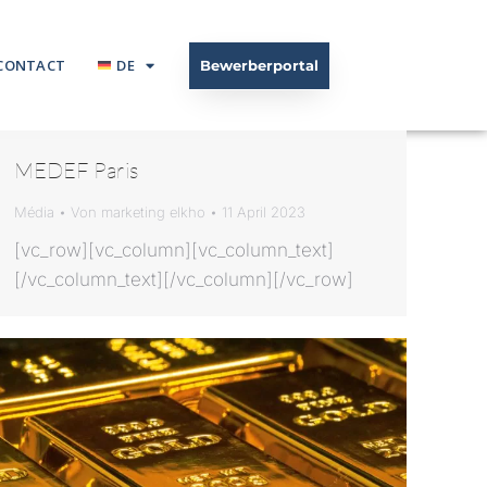
CONTACT
DE
Bewerberportal
MEDEF Paris
Média
Von
marketing elkho
11 April 2023
[vc_row][vc_column][vc_column_text]
[/vc_column_text][/vc_column][/vc_row]