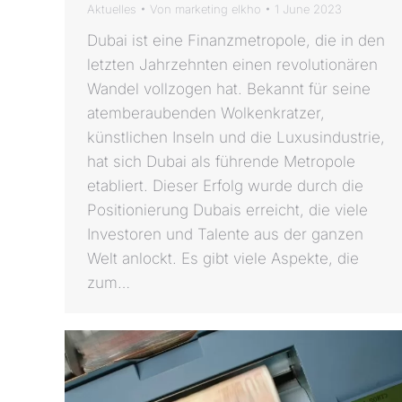
Aktuelles
Von
marketing elkho
1 June 2023
Dubai ist eine Finanzmetropole, die in den
letzten Jahrzehnten einen revolutionären
Wandel vollzogen hat. Bekannt für seine
atemberaubenden Wolkenkratzer,
künstlichen Inseln und die Luxusindustrie,
hat sich Dubai als führende Metropole
etabliert. Dieser Erfolg wurde durch die
Positionierung Dubais erreicht, die viele
Investoren und Talente aus der ganzen
Welt anlockt. Es gibt viele Aspekte, die
zum…