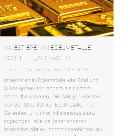
INVESTIEREN IN EDELMETALLE:
VORTEILE UND NACHTEILE
Aktuelles
Von
marketing elkho
11 April 2023
Investieren in Edelmetalle wie Gold und
Silber gelten seit langem als sichere
Wertaufbewahrung. Die Anleger werden
von der Stabilität der Edelmetalle, ihrer
Seltenheit und ihrer Inflationsresistenz
angezogen. Wie bei jeder anderen
Investition gibt es jedoch sowohl Vor- als