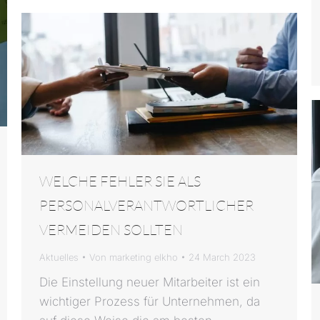
WELCHE FEHLER SIE ALS
PERSONALVERANTWORTLICHER
VERMEIDEN SOLLTEN
Aktuelles
Von
marketing elkho
24 March 2023
Die Einstellung neuer Mitarbeiter ist ein
wichtiger Prozess für Unternehmen, da