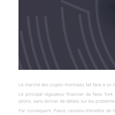
Le marché des crypto-monnaies fait face à un no
Le principal régulateur financier de New Yor
jetons, sans donner de détails sur les problèmes
Par conséquent, Paxos cessera d’émettre de no