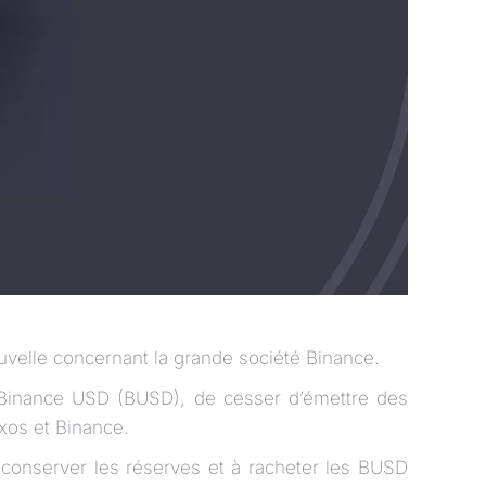
ouvelle concernant la grande société Binance.
n Binance USD (BUSD), de cesser d’émettre des
axos et Binance.
 conserver les réserves et à racheter les BUSD