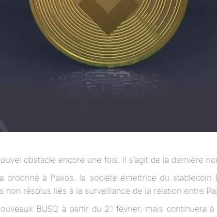
uvel obstacle encore une fois. Il s’agit de la dernière n
k a ordonné à Paxos, la société émettrice du stablecoi
 non résolus liés à la surveillance de la relation entre P
uveaux BUSD à partir du 21 février, mais continuera à