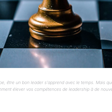
, être un bon leader s’apprend avec le temps. Mais que
omment élever vos compétences de leadership à de nou