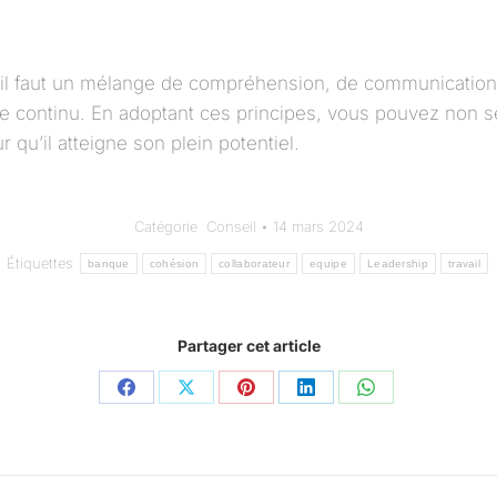
 faut un mélange de compréhension, de communication, d
ge continu. En adoptant ces principes, vous pouvez non se
qu’il atteigne son plein potentiel.
Catégorie
Conseil
14 mars 2024
Étiquettes
banque
cohésion
collaborateur
equipe
Leadership
travail
Partager cet article