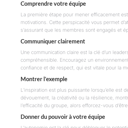
Comprendre votre équipe
La première étape pour mener efficacement est d
motivations. Cette perspicacité vous permet d’a
s’assurant que les membres sont engagés et é
Communiquer clairement
Une communication claire est la clé d’un leadersh
compréhensible. Encouragez un environnement o
confiance et de respect, qui est vitale pour la m
Montrer l’exemple
L’inspiration est plus puissante lorsqu’elle es
dévouement, la créativité ou la résilience, mont
l’efficacité du groupe, alors efforcez-vous d’êt
Donner du pouvoir à votre équipe
L’autonomie est la clé pour débloquer le potent