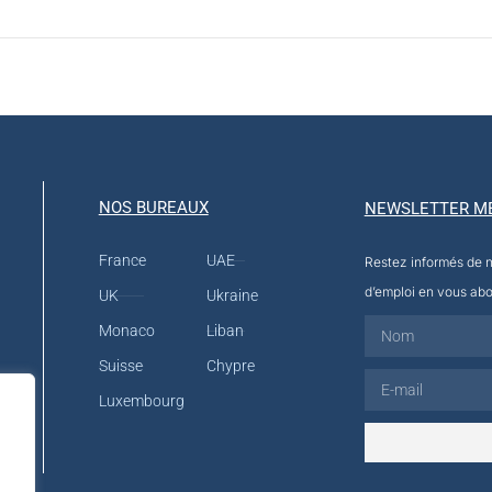
NOS BUREAUX
NEWSLETTER M
France
UAE
Restez informés de no
d’emploi en vous abo
UK
Ukraine
Monaco
Liban
Suisse
Chypre
Luxembourg