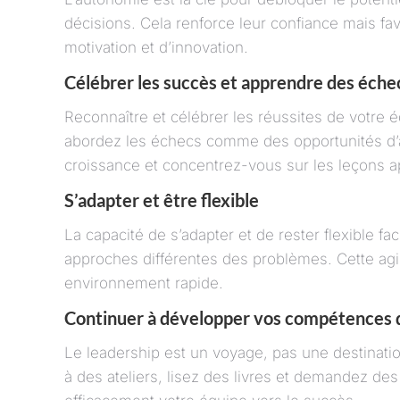
décisions. Cela renforce leur confiance mais fa
motivation et d’innovation.
Célébrer les succès et apprendre des éche
Reconnaître et célébrer les réussites de votre é
abordez les échecs comme des opportunités d’a
croissance et concentrez-vous sur les leçons a
S’adapter et être flexible
La capacité de s’adapter et de rester flexible 
approches différentes des problèmes. Cette agil
environnement rapide.
Continuer à développer vos compétences 
Le leadership est un voyage, pas une destinat
à des ateliers, lisez des livres et demandez de