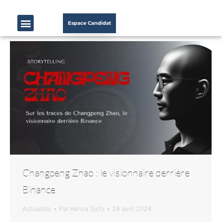
Espace Candidat
Changpeng Zhao : le visionnaire derrière
Binance
Actualités
Par
Kenza Sichi
24 avril 2024