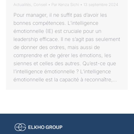
Actualités
,
Conseil
Par
Kenza Sichi
13 septembre 2024
Pour manager, il ne suffit pas d’avoir les
bonnes compétences. L’intelligence
émotionnelle (IE) est cruciale pour un
leadership efficace. Il ne s’agit pas seulement
de donner des ordres, mais aussi de
comprendre et de gérer les émotions, les
siennes et celles des autres. Qu’est-ce que
l’intelligence émotionnelle ? L’intelligence
émotionnelle est la capacité à reconnaître,…