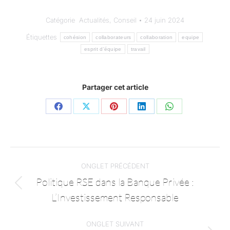
Catégorie
Actualités
,
Conseil
24 juin 2024
Étiquettes
cohésion
collaborateurs
collaboration
equipe
esprit d'équipe
travail
Partager cet article
ONGLET PRÉCÉDENT
Politique RSE dans la Banque Privée :
L’Investissement Responsable
ONGLET SUIVANT