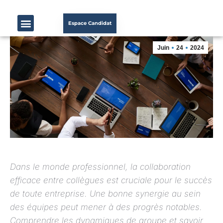
Espace Candidat
Juin
24
2024
Dans le monde professionnel, la collaboration
efficace entre collègues est cruciale pour le succès
de toute entreprise. Une bonne synergie au sein
des équipes peut mener à des progrès notables.
Comprendre les dynamiques de groupe et savoir