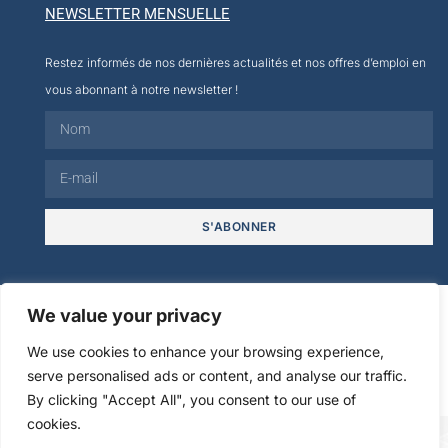
NEWSLETTER MENSUELLE
Restez informés de nos dernières actualités et nos offres d’emploi en
vous abonnant à notre newsletter !
S'ABONNER
© 2026
We value your privacy
We use cookies to enhance your browsing experience,
Mentions
Politique de
serve personalised ads or content, and analyse our traffic.
légales
confidentialité
By clicking "Accept All", you consent to our use of
cookies.
FR
EN
ES
IT
DE