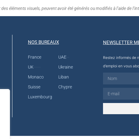
es éléments visuels, peuvent avoir été générés ou modifiés à l’aide de l’intel
NOS BUREAUX
NEWSLETTER M
France
UAE
Restez informés de no
d’emploi en vous abo
UK
Ukraine
Monaco
Liban
Suisse
Chypre
Luxembourg