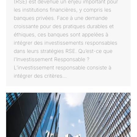
(RSE) est devenue un enjeu important pour
les institutions financières, y compris les
banques privées. Face à une demande
croissante pour des pratiques durables et
éthiques, ces banques sont appelées à
intégrer des investissements responsables
dans leurs stratégies RSE. Qu’est-ce que
l’Investissement Responsable ?
L’investissement responsable consiste à
intégrer des critères…