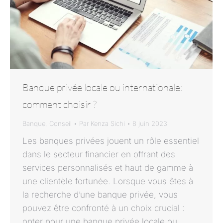
Banque privée locale ou internationale:
comment choisir ?
Banque
,
Conseil
Par
Kenza Sichi
8 juin 2023
Les banques privées jouent un rôle essentiel
dans le secteur financier en offrant des
services personnalisés et haut de gamme à
une clientèle fortunée. Lorsque vous êtes à
la recherche d’une banque privée, vous
pouvez être confronté à un choix crucial :
opter pour une banque privée locale ou