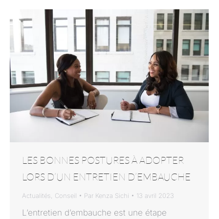
LES BONNES POSTURES À ADOPTER
LORS D’UN ENTRETIEN D’EMBAUCHE
Actualités
,
Conseil
Par
Kenza Sichi
13 avril 2023
L’entretien d’embauche est une étape