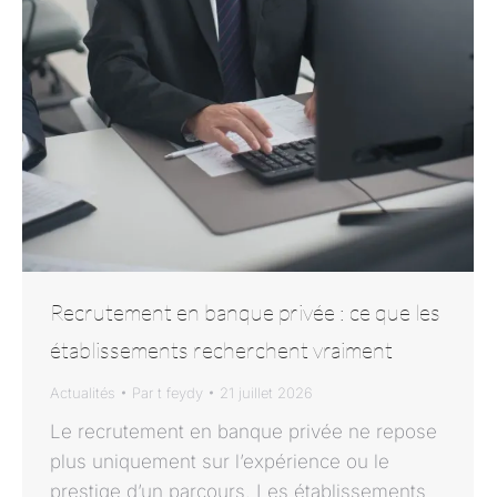
Recrutement en banque privée : ce que les
établissements recherchent vraiment
Actualités
Par
t feydy
21 juillet 2026
Le recrutement en banque privée ne repose
plus uniquement sur l’expérience ou le
prestige d’un parcours. Les établissements