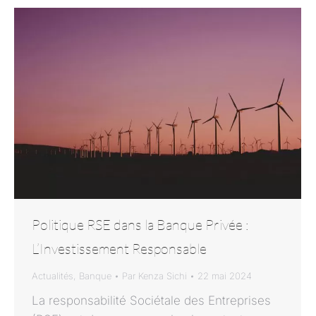
Politique RSE dans la Banque Privée :
L’Investissement Responsable
Actualités
,
Banque
Par
Kenza Sichi
22 mai 2024
La responsabilité Sociétale des Entreprises