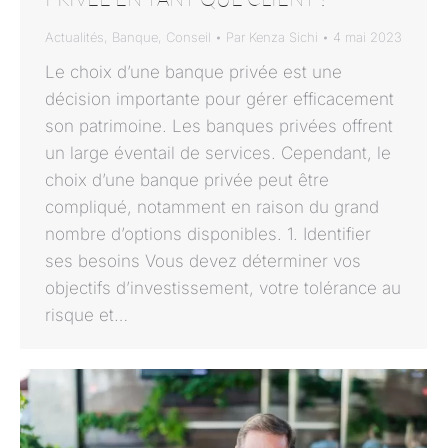
Actualités
,
Banque
,
Conseil
Par
Kenza Sichi
4 mai 2023
Le choix d’une banque privée est une
décision importante pour gérer efficacement
son patrimoine. Les banques privées offrent
un large éventail de services. Cependant, le
choix d’une banque privée peut être
compliqué, notamment en raison du grand
nombre d’options disponibles. 1. Identifier
ses besoins Vous devez déterminer vos
objectifs d’investissement, votre tolérance au
risque et…