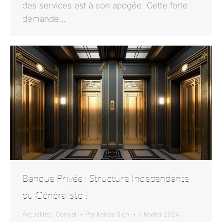
des services est à son apogée. Cette forte
demande…
Banque Privée : Structure Indépendante
ou Généraliste ?
Actualités
,
Conseil
Par
Kenza Sichi
7 février 2024