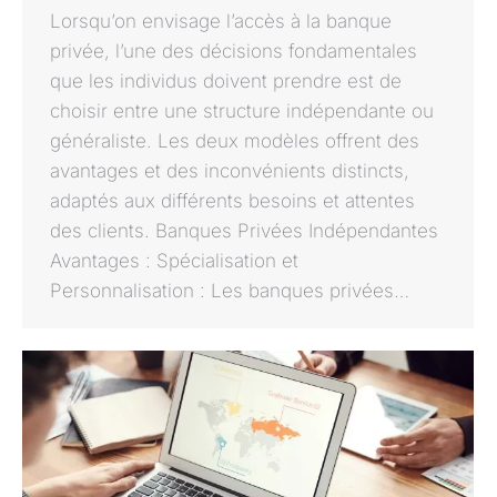
Lorsqu’on envisage l’accès à la banque
privée, l’une des décisions fondamentales
que les individus doivent prendre est de
choisir entre une structure indépendante ou
généraliste. Les deux modèles offrent des
avantages et des inconvénients distincts,
adaptés aux différents besoins et attentes
des clients. Banques Privées Indépendantes
Avantages : Spécialisation et
Personnalisation : Les banques privées…