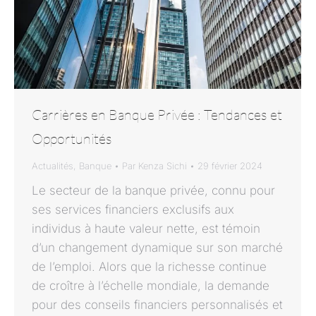
Carrières en Banque Privée : Tendances et
Opportunités
Actualités
,
Banque
Par
Kenza Sichi
29 février 2024
Le secteur de la banque privée, connu pour
ses services financiers exclusifs aux
individus à haute valeur nette, est témoin
d’un changement dynamique sur son marché
de l’emploi. Alors que la richesse continue
de croître à l’échelle mondiale, la demande
pour des conseils financiers personnalisés et