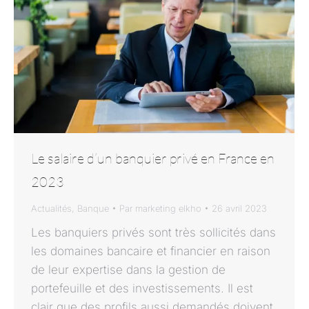
Le salaire d’un banquier privé en France en
2023
Actualités
,
Banque
Par
marketing elkho
26 avril 2023
Les banquiers privés sont très sollicités dans
les domaines bancaire et financier en raison
de leur expertise dans la gestion de
portefeuille et des investissements. Il est
clair que des profils aussi demandés doivent