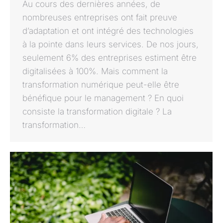
Au cours des dernières années, de
nombreuses entreprises ont fait preuve
d’adaptation et ont intégré des technologies
à la pointe dans leurs services. De nos jours,
seulement 6% des entreprises estiment être
digitalisées à 100%. Mais comment la
transformation numérique peut-elle être
bénéfique pour le management ? En quoi
consiste la transformation digitale ? La
transformation…