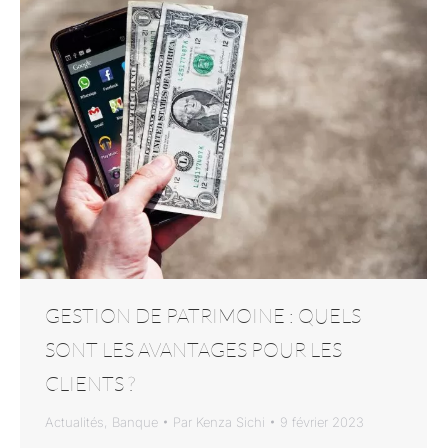
GESTION DE PATRIMOINE : QUELS
SONT LES AVANTAGES POUR LES
CLIENTS ?
Actualités
,
Banque
Par
Kenza Sichi
9 février 2023