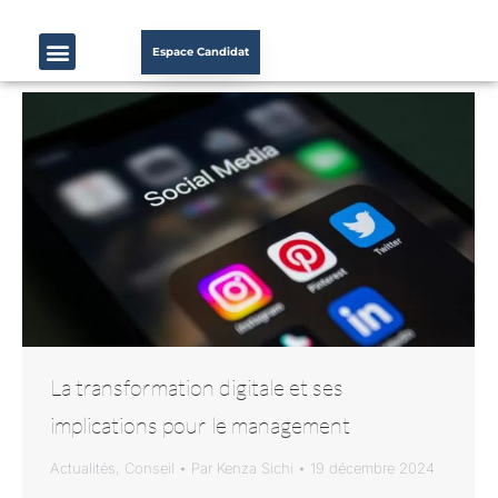
Espace Candidat
La transformation digitale et ses
implications pour le management
Actualités
,
Conseil
Par
Kenza Sichi
19 décembre 2024