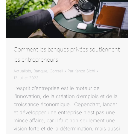
Comment les banques privées soutiennent
les entrepreneurs
Actualités
,
Banque
,
Conseil
Par
Kenza Sichi
12 juillet 2023
L’esprit d’entreprise est le moteur de
l’innovation, de la création d’emplois et de la
croissance économique. Cependant, lancer
et développer une entreprise n’est pas une
mince affaire, car il faut non seulement une
vision forte et de la détermination, mais aussi