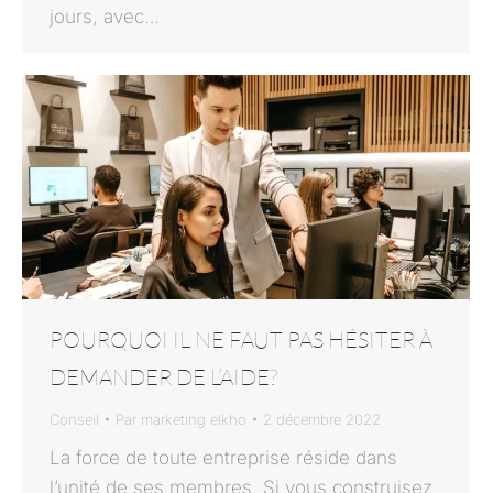
jours, avec…
POURQUOI IL NE FAUT PAS HÉSITER À
DEMANDER DE L’AIDE?
Conseil
Par
marketing elkho
2 décembre 2022
La force de toute entreprise réside dans
l’unité de ses membres. Si vous construisez