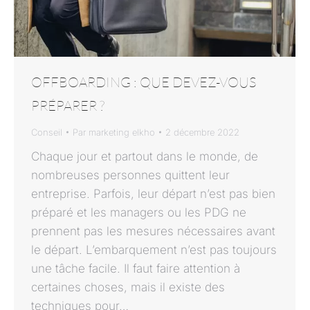
OFFBOARDING : QUE DEVEZ-VOUS
PRÉPARER ?
Conseil
Par
marketing elkho
2 décembre 2022
Chaque jour et partout dans le monde, de
nombreuses personnes quittent leur
entreprise. Parfois, leur départ n’est pas bien
préparé et les managers ou les PDG ne
prennent pas les mesures nécessaires avant
le départ. L’embarquement n’est pas toujours
une tâche facile. Il faut faire attention à
certaines choses, mais il existe des
techniques pour…