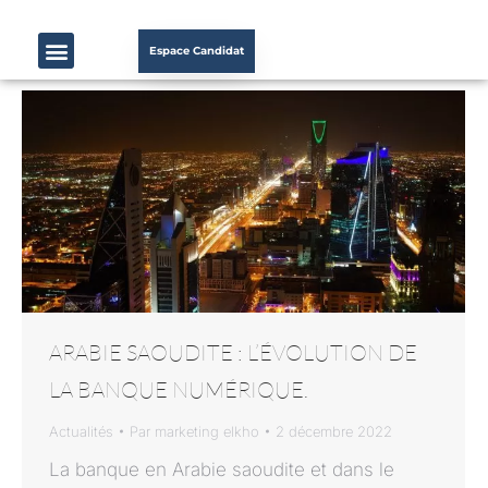
Espace Candidat
ARABIE SAOUDITE : L’ÉVOLUTION DE
LA BANQUE NUMÉRIQUE.
Actualités
Par
marketing elkho
2 décembre 2022
La banque en Arabie saoudite et dans le