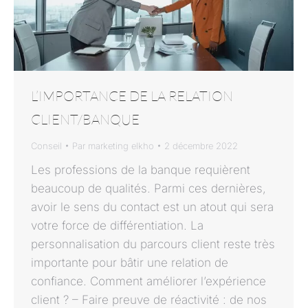
L’IMPORTANCE DE LA RELATION
CLIENT/BANQUE
Conseil
Par
marketing elkho
2 décembre 2022
Les professions de la banque requièrent
beaucoup de qualités. Parmi ces dernières,
avoir le sens du contact est un atout qui sera
votre force de différentiation. La
personnalisation du parcours client reste très
importante pour bâtir une relation de
confiance. Comment améliorer l’expérience
client ? – Faire preuve de réactivité : de nos