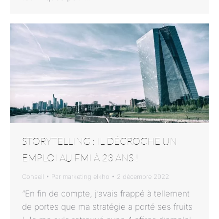
STORYTELLING : IL DÉCROCHE UN
EMPLOI AU FMI À 23 ANS !
Conseil
Par
marketing elkho
2 décembre 2022
“En fin de compte, j’avais frappé à tellement
de portes que ma stratégie a porté ses fruits