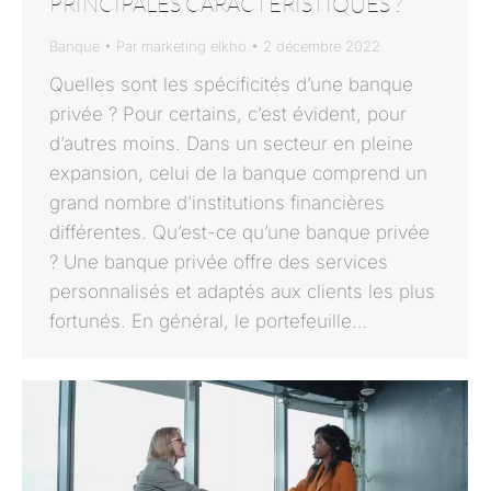
PRINCIPALES CARACTÉRISTIQUES ?
Banque
Par
marketing elkho
2 décembre 2022
Quelles sont les spécificités d’une banque
privée ? Pour certains, c’est évident, pour
d’autres moins. Dans un secteur en pleine
expansion, celui de la banque comprend un
grand nombre d’institutions financières
différentes. Qu’est-ce qu’une banque privée
? Une banque privée offre des services
personnalisés et adaptés aux clients les plus
fortunés. En général, le portefeuille…