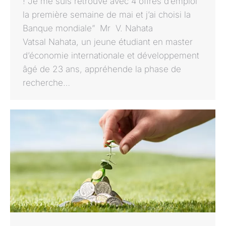
! Je me suis retrouvé avec 4 offres d’emploi
la première semaine de mai et j’ai choisi la
Banque mondiale” Mr V. Nahata
Vatsal Nahata, un jeune étudiant en master
d’économie internationale et développement
âgé de 23 ans, appréhende la phase de
recherche…