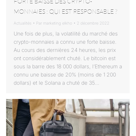
FORTE BAISSE DES CRYPTO-
MONNAIES : QUI EST RESPONSABLE ?
Actualités
Par
marketing elkho
2 décembre 2022
Une fois de plus, la volatilité du marché des
crypto-monnaies a connu une forte baisse.
Au cours des dernières 24 heures, les prix
ont considérablement chuté. Le bitcoin est
sous la barre des 18 000 dollars, l’Ethereum a
connu une baisse de 20% (moins de 1 200
dollars) et le Solana a chuté de 35…