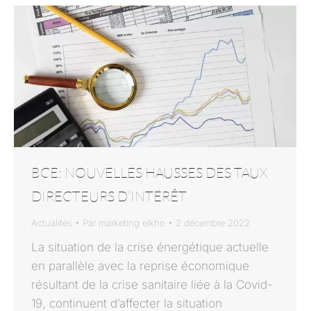
BCE: NOUVELLES HAUSSES DES TAUX
DIRECTEURS D’INTÉRÊT
Actualités
Par
marketing elkho
2 décembre 2022
La situation de la crise énergétique actuelle
en parallèle avec la reprise économique
résultant de la crise sanitaire liée à la Covid-
19, continuent d’affecter la situation