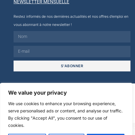
NEWSLETTER MENSUELLE
Restez informés de nos dernières actualités et nos offres d’emploi en
vous abonnant à notre newsletter !
S'ABONNER
© 2026
We value your privacy
We use cookies to enhance your browsing experience,
Mentions
Politique de
serve personalised ads or content, and analyse our traffic.
légales
confidentialité
By clicking "Accept All", you consent to our use of
cookies.
FR
EN
ES
IT
DE